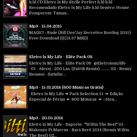
lı.lıl CD Eletro Is My Stylle Perfect lı.lıl lı.lıl
Recomendado Eletro Is My Life lı.lıl Genêro: House
Pomperom Taman...
Mp3 - 15.04.2015
MAGIC! - Rude (Bill Dee'Jay Secretive Bootleg 2015)
Free Download ((((13.37 MB)))
Eletro Is My Life - Elite Pack 08
Eletro Is My Life - Elite Pack 08 @Eletroismylife
01 - Alexxi - 200 Lax. (Fatrik Remix) .......... 02 - Benny
Benassi - Satisfac...
Mp3 - 15.01.2018 (600 Músicas Grátis)
Eletro Is My Life ⏪ Pack Selection 51 ⏩ Edição
Especial de Férias ⏪ 600 Músicas ⏩ :::Hou...
Mp3 - 20.05.2014
Eletro Is My Life - Suporte: "Wiltin The Best" 01 -
Makenzo Ft.Marcus - Bará Berê 2014 (Remix Wiltin
The Best) 02...