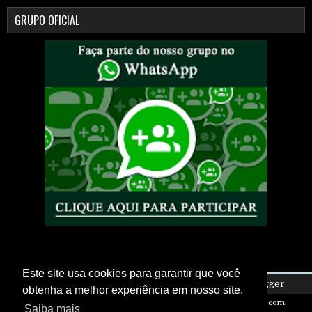
GRUPO OFICIAL
Este site usa cookies para garantir que você
Copyright ©
2026
Eletro Is My Life
| Powered by
Blogger
obtenha a melhor experiência em nosso site.
Design by
FlexiThemes
| Blogger Theme by
NewBloggerThemes.com
Saiba mais