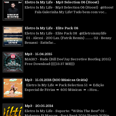
Eletro Is My Life - Mp3 Selection 06 (Hoost)
Eletro Is My Life - Mp3 Selection 06 (Hoost) @Hoost
Fala Galerinha My Life! Tudo bem com voc...
Eletro Is My Life - Elite Pack 08
Eletro Is My Life - Elite Pack 08 @Eletroismylife
01 - Alexxi - 200 Lax. (Fatrik Remix) .......... 02 - Benny
Benassi - Satisfac...
Mp3 - 15.04.2015
MAGIC! - Rude (Bill Dee'Jay Secretive Bootleg 2015)
Free Download ((((13.37 MB)))
Mp3 - 15.01.2018 (600 Músicas Grátis)
Eletro Is My Life ⏪ Pack Selection 51 ⏩ Edição
Especial de Férias ⏪ 600 Músicas ⏩ :::Hou...
Mp3 - 20.05.2014
Eletro Is My Life - Suporte: "Wiltin The Best" 01 -
Makenzo Ft.Marcus - Bará Berê 2014 (Remix Wiltin