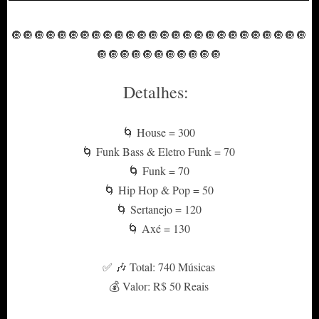
🔘🔘🔘🔘🔘🔘🔘🔘🔘🔘
🔘🔘🔘🔘🔘🔘🔘🔘🔘🔘
🔘🔘🔘🔘🔘🔘
🔘🔘🔘🔘
🔘🔘🔘🔘🔘🔘🔘
Detalhes:
🌀 House = 300
🌀 Funk Bass & Eletro Funk = 70
🌀 Funk = 70
🌀 Hip Hop & Pop = 50
🌀 Sertanejo = 120
🌀 Axé = 130
✅ 🎶 Total: 740 Músicas
💰 Valor: R$ 50 Reais