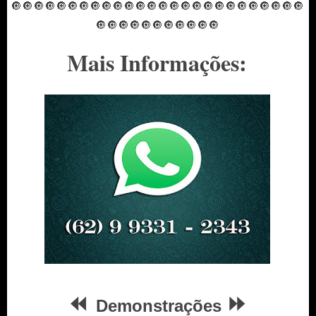
🔘🔘🔘🔘🔘🔘🔘🔘🔘🔘
🔘🔘🔘🔘🔘🔘🔘🔘🔘🔘
🔘🔘🔘🔘🔘🔘
🔘🔘🔘🔘
🔘🔘🔘🔘🔘🔘🔘
Mais Informações:
⏪
⏩
Demonstrações