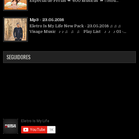
Especial de Férias ⏪ 600 Músicas ⏩ :::Hou...
Mp3 - 23.05.2016
Eletro Is My Life New Pack - 23.05.2016 ♫ ♫ ♫
Visage Music ♪ ♪ ♫ ♫ ♫ Play List ♪ ♪ ♪ 01 -...
SEGUIDORES