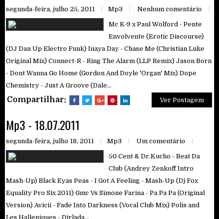
segunda-feira, julho 25, 2011
Mp3
Nenhum comentário
Mc K-9 x Paul Wolford - Pente
Envolvente (Erotic Discourse)
(DJ Dan Up Electro Funk) Inaya Day - Chase Me (Christian Luke
Original Mix) Connect-R - Ring The Alarm (LLP Remix) Jason Born
- Dont Wanna Go Home (Gordon And Doyle 'Organ' Mix) Dope
Chemistry - Just A Groove (Dale...
Compartilhar:
Ver Postagem
Mp3 - 18.07.2011
segunda-feira, julho 18, 2011
Mp3
Um comentário
50 Cent & Dr.Kucho - Beat Da
Club (Andrey Zenkoff Intro
Mash-Up) Black Eyas Peas - I Got A Feeling - Mash-Up (Dj Fox
Equality Pro Six 2011) Gmc Vs Simone Farina - Pa Pa Pa (Original
Version) Avicii - Fade Into Darkness (Vocal Club Mix) Polis and
Les Halleniques - Dirlada...