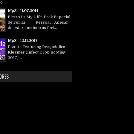
o...
Mp3 - 11.07.2014
Eletro I s My L ife Pack Especial
de Férias Pessoal... Apesar
de estar curtindo as féri...
Mp3 - 12.11.2017
Pizetta Featuring Reagadelica -
Klezmer (Infect Drop Bootleg
2017) ...
ORES