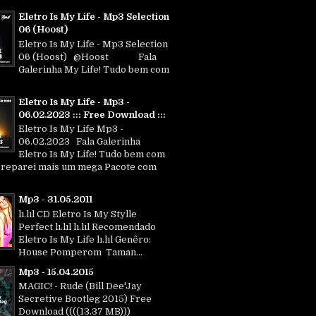
Eletro Is My Life - Mp3 Selection
06 (Hoost)
Eletro Is My Life - Mp3 Selection
06 (Hoost) @Hoost Fala
Galerinha My Life! Tudo bem com
Eletro Is My Life - Mp3 -
06.02.2023 ::: Free Download :::
Eletro Is My Life Mp3 -
06.02.2023 Fala Galerinha
Eletro Is My Life! Tudo bem com
Preparei mais um mega Pacote com
Mp3 - 31.05.2011
lı.lıl CD Eletro Is My Stylle
Perfect lı.lıl lı.lıl Recomendado
Eletro Is My Life lı.lıl Genêro:
House Pomperom Taman...
Mp3 - 15.04.2015
MAGIC! - Rude (Bill Dee'Jay
Secretive Bootleg 2015) Free
Download ((((13.37 MB)))