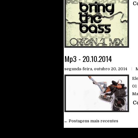
C
Mp3 - 20.10.2014
segunda-feira, outubro 20, 2014
El
01
Mas
C
← Postagens mais recentes