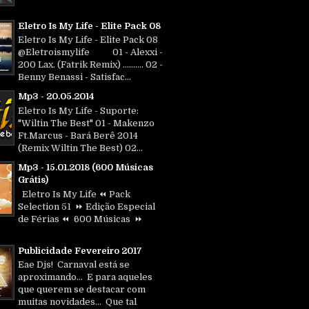
Eletro Is My Life - Elite Pack 08
Eletro Is My Life - Elite Pack 08
@Eletroismylife 01 - Alexxi -
200 Lax. (Fatrik Remix) .......... 02 -
Benny Benassi - Satisfac...
Mp3 - 20.05.2014
Eletro Is My Life - Suporte:
"Wiltin The Best" 01 - Makenzo
Ft.Marcus - Bará Berê 2014
(Remix Wiltin The Best) 02...
Mp3 - 15.01.2018 (600 Músicas
Grátis)
Eletro Is My Life ⏪ Pack
Selection 51 ⏩ Edição Especial
de Férias ⏪ 600 Músicas ⏩
Publicidade Fevereiro 2017
Eae Djs! Carnaval está se
aproximando... E para aqueles
que querem se destacar com
muitas novidades... Que tal