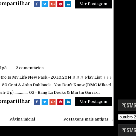
ompartilhar:
Ver Postagem
Mp3
2 comentários
etro Is My Life New Pack - 20.10.2014 ♫ ♫ ♫ Play List ♪ ♪ ♪
 - 50 Cent & John Dahlback - You Don't Know (DMC Mikael
h-Up) ............... 02 - Bang La Decks & Martin Garrix...
ompartilhar:
Ver Postagem
POSTAG
Página inicial
Postagens mais antigas →
POSTAG