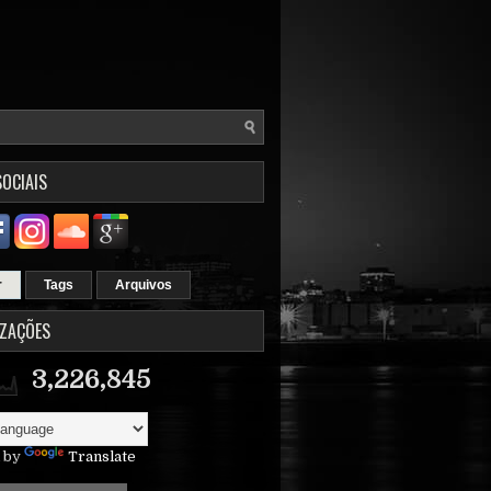
SOCIAIS
r
Tags
Arquivos
IZAÇÕES
3,226,845
 by
Translate