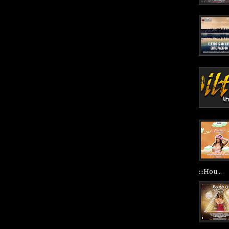
:::Hou...