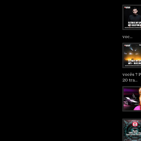
voc...
vocês ? 
20 tra...