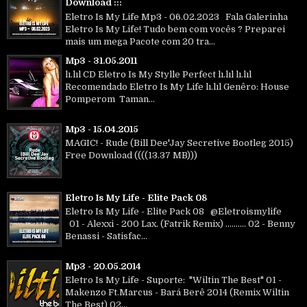
Download :::
Eletro Is My Life Mp3 - 06.02.2023 Fala Galerinha
Eletro Is My Life! Tudo bem com vocês ? Preparei
mais um mega Pacote com 20 tra...
Mp3 - 31.05.2011
lı.lıl CD Eletro Is My Stylle Perfect lı.lıl lı.lıl
Recomendado Eletro Is My Life lı.lıl Genêro: House
Pomperom Taman...
Mp3 - 15.04.2015
MAGIC! - Rude (Bill Dee'Jay Secretive Bootleg 2015)
Free Download ((((13.37 MB)))
Eletro Is My Life - Elite Pack 08
Eletro Is My Life - Elite Pack 08 @Eletroismylife
01 - Alexxi - 200 Lax. (Fatrik Remix) .......... 02 - Benny
Benassi - Satisfac...
Mp3 - 20.05.2014
Eletro Is My Life - Suporte: "Wiltin The Best" 01 -
Makenzo Ft.Marcus - Bará Berê 2014 (Remix Wiltin
The Best) 02...