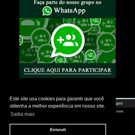
Este site usa cookies para garantir que você
Copyright ©
2026
Eletro Is My Life
| Powered by
Blogger
obtenha a melhor experiência em nosso site.
Design by
FlexiThemes
| Blogger Theme by
NewBloggerThemes.com
Saiba mais
Entendi