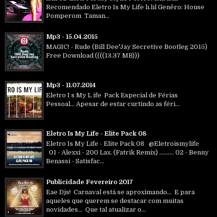
Recomendado Eletro Is My Life lı.lıl Genêro: House
Pomperom Taman...
Mp3 - 15.04.2015
MAGIC! - Rude (Bill Dee'Jay Secretive Bootleg 2015)
Free Download ((((13.37 MB)))
Mp3 - 11.07.2014
Eletro I s My L ife Pack Especial de Férias
Pessoal... Apesar de estar curtindo as féri...
Eletro Is My Life - Elite Pack 08
Eletro Is My Life - Elite Pack 08 @Eletroismylife
01 - Alexxi - 200 Lax. (Fatrik Remix) .......... 02 - Benny
Benassi - Satisfac...
Publicidade Fevereiro 2017
Eae Djs! Carnaval está se aproximando... E para
aqueles que querem se destacar com muitas
novidades... Que tal atualizar o...