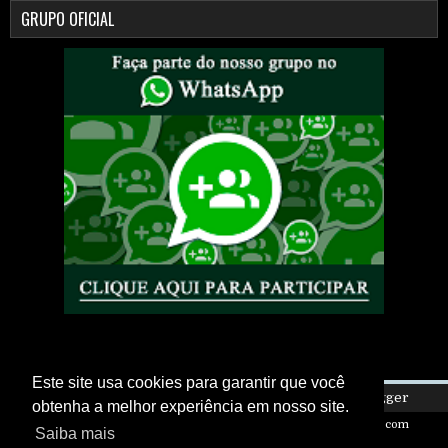
GRUPO OFICIAL
Este site usa cookies para garantir que você
Copyright ©
2026
Eletro Is My Life
| Powered by
Blogger
obtenha a melhor experiência em nosso site.
Design by
FlexiThemes
| Blogger Theme by
NewBloggerThemes.com
Saiba mais