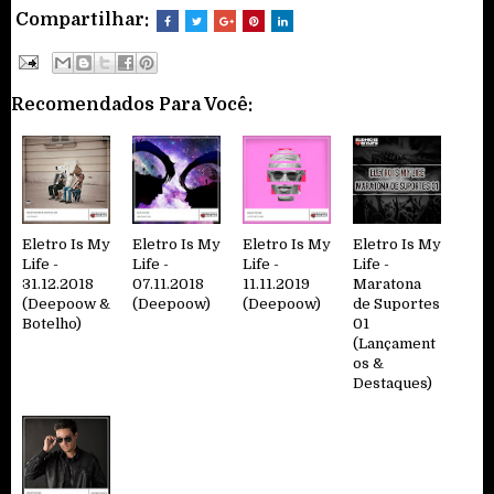
Compartilhar:
Recomendados Para Você:
Eletro Is My
Eletro Is My
Eletro Is My
Eletro Is My
Life -
Life -
Life -
Life -
31.12.2018
07.11.2018
11.11.2019
Maratona
(Deepoow &
(Deepoow)
(Deepoow)
de Suportes
Botelho)
01
(Lançament
os &
Destaques)