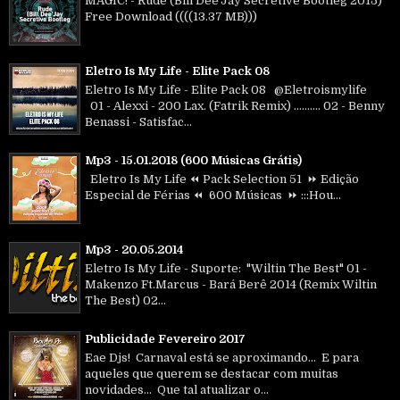
MAGIC! - Rude (Bill Dee'Jay Secretive Bootleg 2015)
Free Download ((((13.37 MB)))
Eletro Is My Life - Elite Pack 08
Eletro Is My Life - Elite Pack 08 @Eletroismylife
01 - Alexxi - 200 Lax. (Fatrik Remix) .......... 02 - Benny
Benassi - Satisfac...
Mp3 - 15.01.2018 (600 Músicas Grátis)
Eletro Is My Life ⏪ Pack Selection 51 ⏩ Edição
Especial de Férias ⏪ 600 Músicas ⏩ :::Hou...
Mp3 - 20.05.2014
Eletro Is My Life - Suporte: "Wiltin The Best" 01 -
Makenzo Ft.Marcus - Bará Berê 2014 (Remix Wiltin
The Best) 02...
Publicidade Fevereiro 2017
Eae Djs! Carnaval está se aproximando... E para
aqueles que querem se destacar com muitas
novidades... Que tal atualizar o...