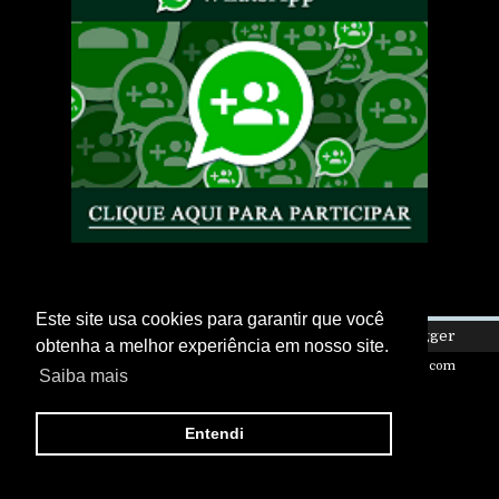
Este site usa cookies para garantir que você
Copyright ©
2026
Eletro Is My Life
| Powered by
Blogger
obtenha a melhor experiência em nosso site.
Design by
FlexiThemes
| Blogger Theme by
NewBloggerThemes.com
Saiba mais
Entendi