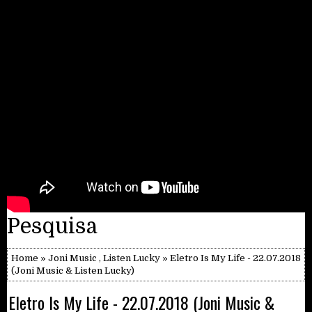
Pesquisa
Home
»
Joni Music
,
Listen Lucky
» Eletro Is My Life - 22.07.2018
(Joni Music & Listen Lucky)
Eletro Is My Life - 22.07.2018 (Joni Music &