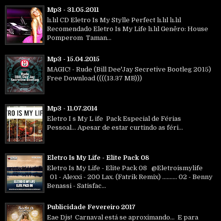
Mp3 - 31.05.2011
lı.lıl CD Eletro Is My Stylle Perfect lı.lıl lı.lıl
Recomendado Eletro Is My Life lı.lıl Genêro: House
Pomperom Taman...
Mp3 - 15.04.2015
MAGIC! - Rude (Bill Dee'Jay Secretive Bootleg 2015)
Free Download ((((13.37 MB)))
Mp3 - 11.07.2014
Eletro I s My L ife Pack Especial de Férias
Pessoal... Apesar de estar curtindo as féri...
Eletro Is My Life - Elite Pack 08
Eletro Is My Life - Elite Pack 08 @Eletroismylife
01 - Alexxi - 200 Lax. (Fatrik Remix) .......... 02 - Benny
Benassi - Satisfac...
Publicidade Fevereiro 2017
Eae Djs! Carnaval está se aproximando... E para