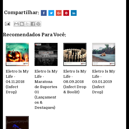
Compartilhar:
Recomendados Para Você:
Eletro Is My
Eletro Is My
Eletro Is My
Eletro Is My
Life -
Life -
Life -
Life -
04.11.2018
Maratona
08.09.2018
03.01.2019
(Infect
de Suportes
(Infect Drop
(Infect
Drop)
01
& Boolit)
Drop)
(Lançament
os &
Destaques)