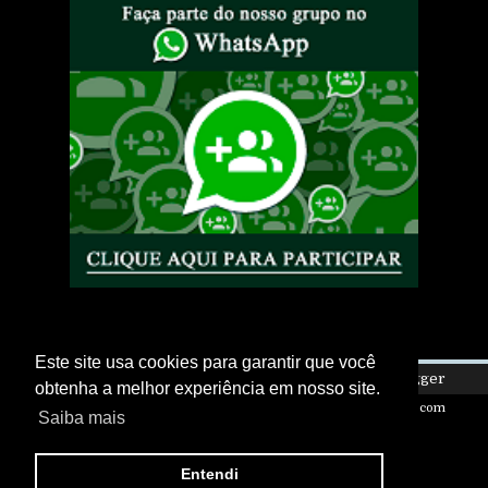
Este site usa cookies para garantir que você
Copyright ©
2026
Eletro Is My Life
| Powered by
Blogger
obtenha a melhor experiência em nosso site.
Design by
FlexiThemes
| Blogger Theme by
NewBloggerThemes.com
Saiba mais
Entendi