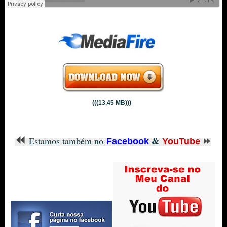
(((13,45 MB)))
⏪
&
Estamos também no
Facebook
YouTube
⏩