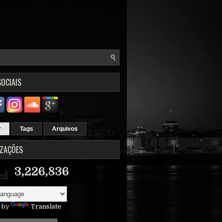
SOCIAIS
r
Tags
Arquivos
IZAÇÕES
3,226,836
 by
Translate