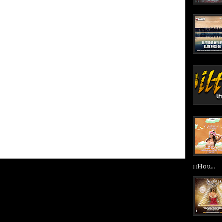
:::Hou...