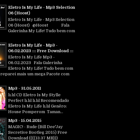
Eletro Is My Life - Mp3 Selection
06 (Hoost)
Eletro Is My Life - Mp3 Selection
06 (Hoost) @Hoost Fala
Galerinha My Life! Tudo bem com
Eletro Is My Life - Mp3 -
06.02.2023 ::: Free Download :::
Eletro Is My Life Mp3 -
06.02.2023 Fala Galerinha
Eletro Is My Life! Tudo bem com
Preparei mais um mega Pacote com
Mp3 - 31.05.2011
lı.lıl CD Eletro Is My Stylle
Perfect lı.lıl lı.lıl Recomendado
Eletro Is My Life lı.lıl Genêro:
House Pomperom Taman...
Mp3 - 15.04.2015
MAGIC! - Rude (Bill Dee'Jay
Secretive Bootleg 2015) Free
Download ((((13.37 MB)))