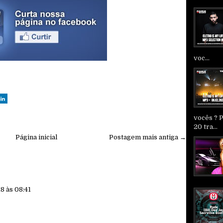
voc...
vocês ? 
20 tra...
Página inicial
Postagem mais antiga →
8 às 08:41