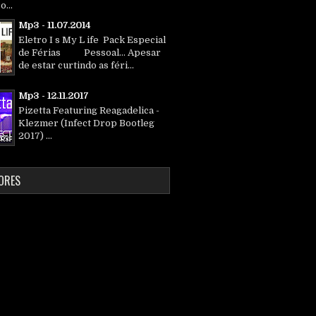
o...
Mp3 - 11.07.2014
Eletro I s My L ife Pack Especial
de Férias Pessoal... Apesar
de estar curtindo as féri...
Mp3 - 12.11.2017
Pizetta Featuring Reagadelica -
Klezmer (Infect Drop Bootleg
2017) ...
ORES