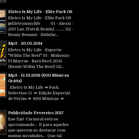
Eletro Is My Life - Elite Pack 08
Eletro Is My Life - Elite Pack 08
@Eletroismylife 01 - Alexxi -
200 Lax. (Fatrik Remix) .......... 02 -
Benny Benassi - Satisfac...
Mp3 - 20.05.2014
Eletro Is My Life - Suporte:
"Wiltin The Best" 01 - Makenzo
Ft.Marcus - Bará Berê 2014
(Remix Wiltin The Best) 02...
Mp3 - 15.01.2018 (600 Músicas
Grátis)
Eletro Is My Life ⏪ Pack
Selection 51 ⏩ Edição Especial
de Férias ⏪ 600 Músicas ⏩
Publicidade Fevereiro 2017
Eae Djs! Carnaval está se
aproximando... E para aqueles
que querem se destacar com
muitas novidades... Que tal