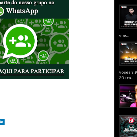
voc...
vocês ? 
20 tra...