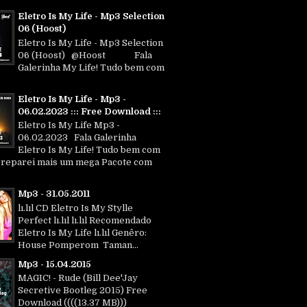
Eletro Is My Life - Mp3 Selection
06 (Hoost)
Eletro Is My Life - Mp3 Selection
06 (Hoost) @Hoost Fala
Galerinha My Life! Tudo bem com
Eletro Is My Life - Mp3 -
06.02.2023 ::: Free Download :::
Eletro Is My Life Mp3 -
06.02.2023 Fala Galerinha
Eletro Is My Life! Tudo bem com
Preparei mais um mega Pacote com
Mp3 - 31.05.2011
lı.lıl CD Eletro Is My Stylle
Perfect lı.lıl lı.lıl Recomendado
Eletro Is My Life lı.lıl Genêro:
House Pomperom Taman...
Mp3 - 15.04.2015
MAGIC! - Rude (Bill Dee'Jay
Secretive Bootleg 2015) Free
Download ((((13.37 MB)))