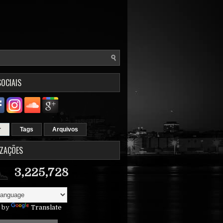
SOCIAIS
r
Tags
Arquivos
IZAÇÕES
3,225,728
 by
Translate