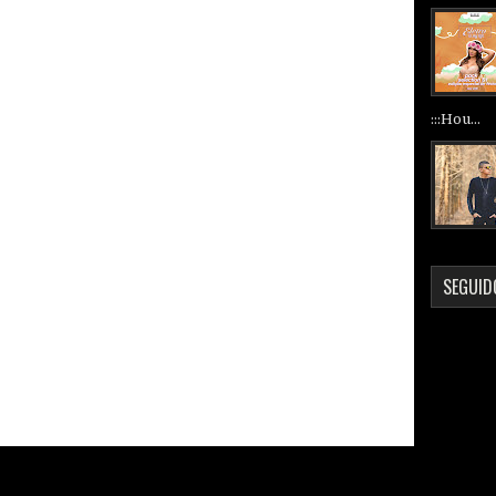
:::Hou...
SEGUID