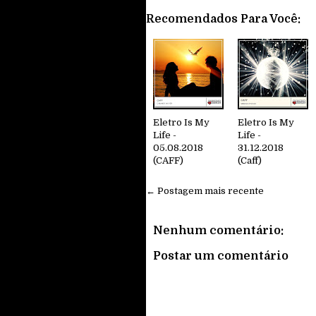
Recomendados Para Você:
Eletro Is My
Eletro Is My
Life -
Life -
05.08.2018
31.12.2018
(CAFF)
(Caff)
← Postagem mais recente
Nenhum comentário:
Postar um comentário