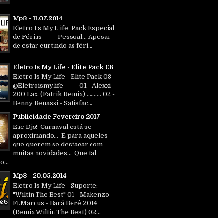
Mp3 - 11.07.2014
Eletro I s My L ife Pack Especial
de Férias Pessoal... Apesar
de estar curtindo as féri...
Eletro Is My Life - Elite Pack 08
Eletro Is My Life - Elite Pack 08
@Eletroismylife 01 - Alexxi -
200 Lax. (Fatrik Remix) .......... 02 -
Benny Benassi - Satisfac...
Publicidade Fevereiro 2017
Eae Djs! Carnaval está se
aproximando... E para aqueles
que querem se destacar com
muitas novidades... Que tal
o...
Mp3 - 20.05.2014
Eletro Is My Life - Suporte:
"Wiltin The Best" 01 - Makenzo
Ft.Marcus - Bará Berê 2014
(Remix Wiltin The Best) 02...