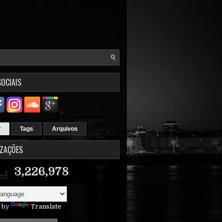
SOCIAIS
r
Tags
Arquivos
IZAÇÕES
3,226,978
 by
Translate