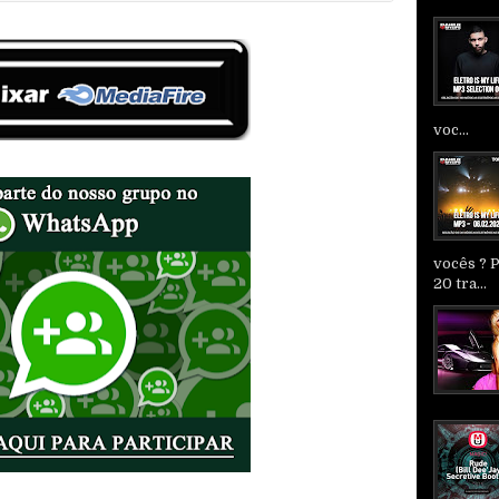
voc...
vocês ? 
20 tra...