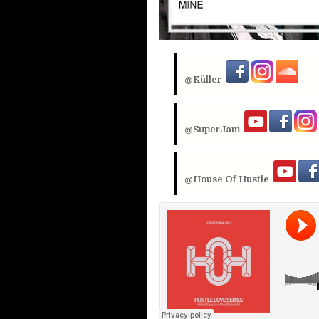
@Küller
@SuperJam
@House Of Hustle