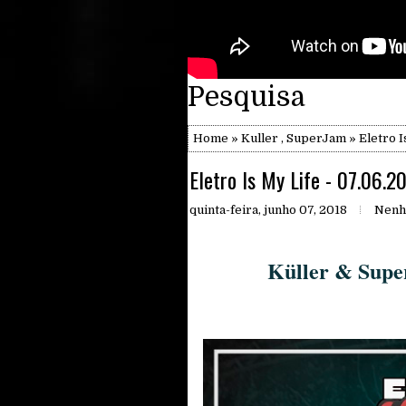
Pesquisa
Home
»
Kuller
,
SuperJam
» Eletro I
Eletro Is My Life - 07.06.
quinta-feira, junho 07, 2018
Nenh
Küller & Supe