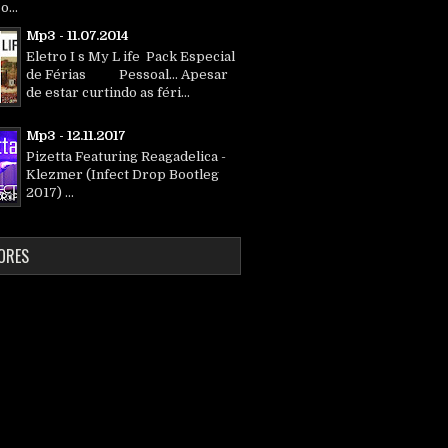
o...
Mp3 - 11.07.2014
Eletro I s My L ife Pack Especial
de Férias Pessoal... Apesar
de estar curtindo as féri...
Mp3 - 12.11.2017
Pizetta Featuring Reagadelica -
Klezmer (Infect Drop Bootleg
2017) ...
ORES