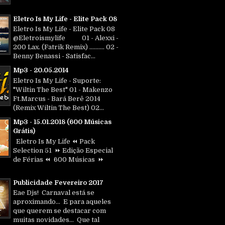
Eletro Is My Life - Elite Pack 08
Eletro Is My Life - Elite Pack 08
@Eletroismylife 01 - Alexxi -
200 Lax. (Fatrik Remix) .......... 02 -
Benny Benassi - Satisfac...
Mp3 - 20.05.2014
Eletro Is My Life - Suporte:
"Wiltin The Best" 01 - Makenzo
Ft.Marcus - Bará Berê 2014
(Remix Wiltin The Best) 02...
Mp3 - 15.01.2018 (600 Músicas
Grátis)
Eletro Is My Life ⏪ Pack
Selection 51 ⏩ Edição Especial
de Férias ⏪ 600 Músicas ⏩
Publicidade Fevereiro 2017
Eae Djs! Carnaval está se
aproximando... E para aqueles
que querem se destacar com
muitas novidades... Que tal