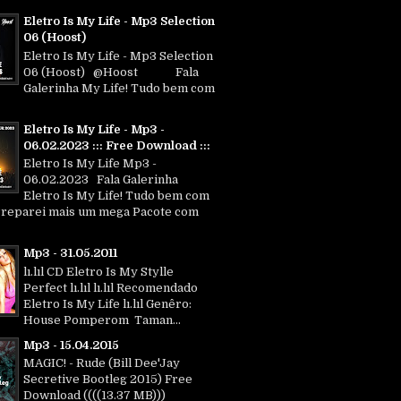
Eletro Is My Life - Mp3 Selection
06 (Hoost)
Eletro Is My Life - Mp3 Selection
06 (Hoost) @Hoost Fala
Galerinha My Life! Tudo bem com
Eletro Is My Life - Mp3 -
06.02.2023 ::: Free Download :::
Eletro Is My Life Mp3 -
06.02.2023 Fala Galerinha
Eletro Is My Life! Tudo bem com
Preparei mais um mega Pacote com
Mp3 - 31.05.2011
lı.lıl CD Eletro Is My Stylle
Perfect lı.lıl lı.lıl Recomendado
Eletro Is My Life lı.lıl Genêro:
House Pomperom Taman...
Mp3 - 15.04.2015
MAGIC! - Rude (Bill Dee'Jay
Secretive Bootleg 2015) Free
Download ((((13.37 MB)))