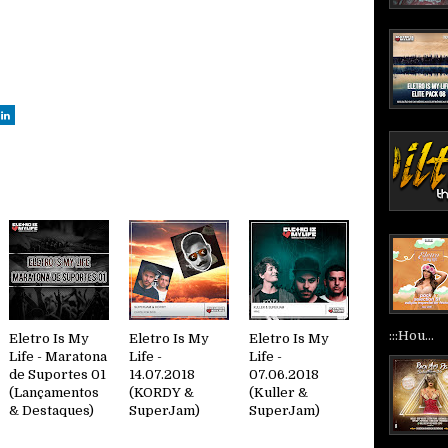
:::Hou...
Eletro Is My
Eletro Is My
Eletro Is My
Life - Maratona
Life -
Life -
de Suportes 01
14.07.2018
07.06.2018
(Lançamentos
(KORDY &
(Kuller &
& Destaques)
SuperJam)
SuperJam)