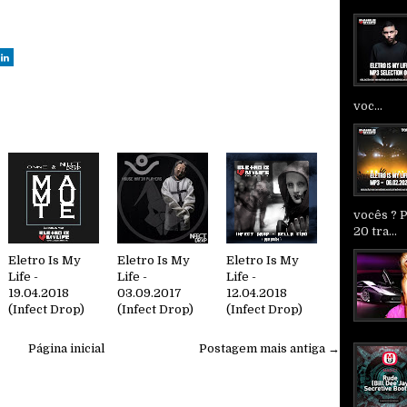
voc...
vocês ? 
20 tra...
Eletro Is My
Eletro Is My
Eletro Is My
Life -
Life -
Life -
19.04.2018
03.09.2017
12.04.2018
(Infect Drop)
(Infect Drop)
(Infect Drop)
Página inicial
Postagem mais antiga →