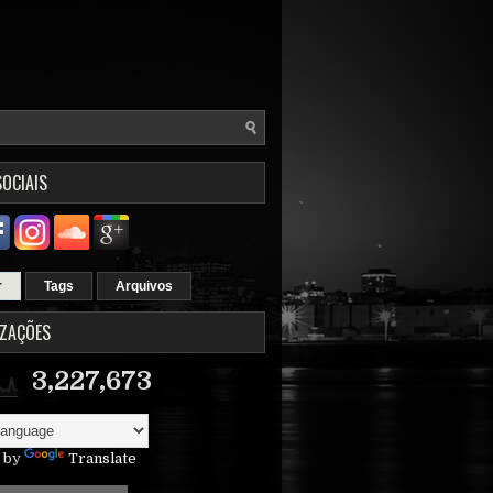
SOCIAIS
r
Tags
Arquivos
IZAÇÕES
3,227,673
 by
Translate