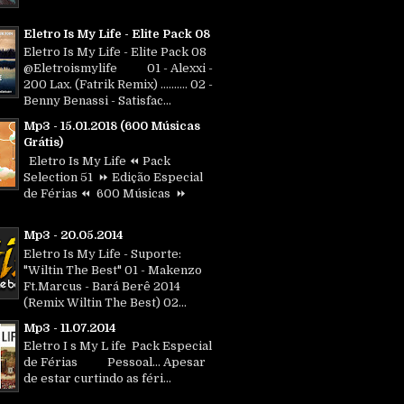
Eletro Is My Life - Elite Pack 08
Eletro Is My Life - Elite Pack 08
@Eletroismylife 01 - Alexxi -
200 Lax. (Fatrik Remix) .......... 02 -
Benny Benassi - Satisfac...
Mp3 - 15.01.2018 (600 Músicas
Grátis)
Eletro Is My Life ⏪ Pack
Selection 51 ⏩ Edição Especial
de Férias ⏪ 600 Músicas ⏩
Mp3 - 20.05.2014
Eletro Is My Life - Suporte:
"Wiltin The Best" 01 - Makenzo
Ft.Marcus - Bará Berê 2014
(Remix Wiltin The Best) 02...
Mp3 - 11.07.2014
Eletro I s My L ife Pack Especial
de Férias Pessoal... Apesar
de estar curtindo as féri...