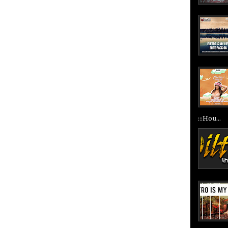
:::Hou...