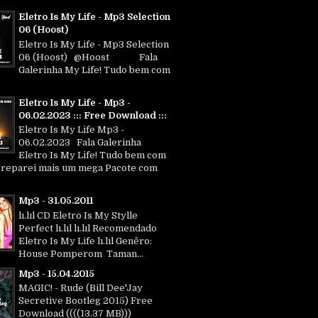
Eletro Is My Life - Mp3 Selection
06 (Hoost)
Eletro Is My Life - Mp3 Selection
06 (Hoost) @Hoost Fala
Galerinha My Life! Tudo bem com
Eletro Is My Life - Mp3 -
06.02.2023 ::: Free Download :::
Eletro Is My Life Mp3 -
06.02.2023 Fala Galerinha
Eletro Is My Life! Tudo bem com
Preparei mais um mega Pacote com
Mp3 - 31.05.2011
lı.lıl CD Eletro Is My Stylle
Perfect lı.lıl lı.lıl Recomendado
Eletro Is My Life lı.lıl Genêro:
House Pomperom Taman...
Mp3 - 15.04.2015
MAGIC! - Rude (Bill Dee'Jay
Secretive Bootleg 2015) Free
Download ((((13.37 MB)))