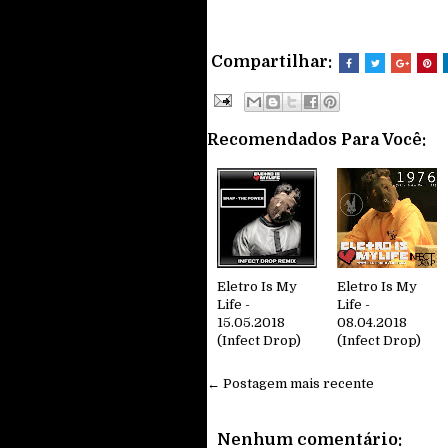
Compartilhar:
Recomendados Para Você:
Eletro Is My
Eletro Is My
Life -
Life -
15.05.2018
08.04.2018
(Infect Drop)
(Infect Drop)
← Postagem mais recente
Nenhum comentário: