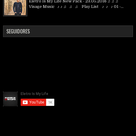
Eletro Is My Life New Pack - 23.05.2016 ♫ ♫ ♫
Visage Music ♪ ♪ ♫ ♫ ♫ Play List ♪ ♪ ♪ 01 -...
SEGUIDORES