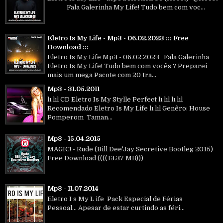
Fala Galerinha My Life! Tudo bem com voc...
Eletro Is My Life - Mp3 - 06.02.2023 ::: Free
Download :::
Eletro Is My Life Mp3 - 06.02.2023 Fala Galerinha
Eletro Is My Life! Tudo bem com vocês ? Preparei
mais um mega Pacote com 20 tra...
Mp3 - 31.05.2011
lı.lıl CD Eletro Is My Stylle Perfect lı.lıl lı.lıl
Recomendado Eletro Is My Life lı.lıl Genêro: House
Pomperom Taman...
Mp3 - 15.04.2015
MAGIC! - Rude (Bill Dee'Jay Secretive Bootleg 2015)
Free Download ((((13.37 MB)))
Mp3 - 11.07.2014
Eletro I s My L ife Pack Especial de Férias
Pessoal... Apesar de estar curtindo as féri...