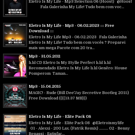
Eletro Is My Life - Mp3 Selection 06 (Hoost) @Hoost
Fala Galerinha My Life! Tudo bem com voc...
Eletro Is My Life - Mp3 - 06.02.2023 ::: Free
Download :::
Eletro Is My Life Mp3 - 06.02.2023 Fala Galerinha
Eletro Is My Life! Tudo bem com vocês ? Preparei
mais um mega Pacote com 20 tra...
Mp3 - 31.05.2011
lı.lıl CD Eletro Is My Stylle Perfect lı.lıl lı.lıl
Recomendado Eletro Is My Life lı.lıl Genêro: House
Pomperom Taman...
Mp3 - 15.04.2015
MAGIC! - Rude (Bill Dee'Jay Secretive Bootleg 2015)
Free Download ((((13.37 MB)))
Eletro Is My Life - Elite Pack 08
Eletro Is My Life - Elite Pack 08 @Eletroismylife
01 - Alexxi - 200 Lax. (Fatrik Remix) .......... 02 - Benny
Benassi - Satisfac...