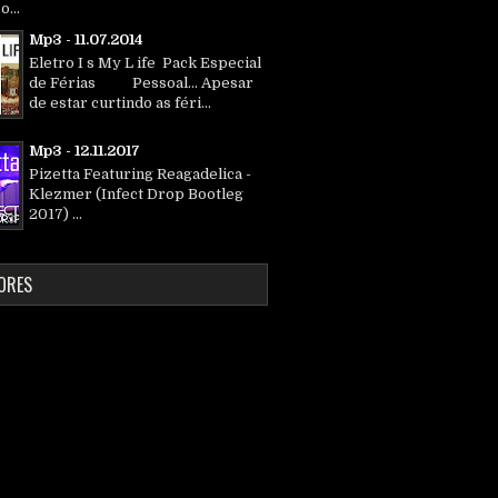
o...
Mp3 - 11.07.2014
Eletro I s My L ife Pack Especial
de Férias Pessoal... Apesar
de estar curtindo as féri...
Mp3 - 12.11.2017
Pizetta Featuring Reagadelica -
Klezmer (Infect Drop Bootleg
2017) ...
ORES