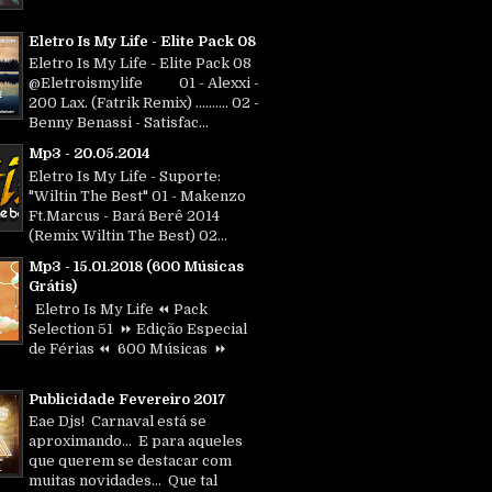
Eletro Is My Life - Elite Pack 08
Eletro Is My Life - Elite Pack 08
@Eletroismylife 01 - Alexxi -
200 Lax. (Fatrik Remix) .......... 02 -
Benny Benassi - Satisfac...
Mp3 - 20.05.2014
Eletro Is My Life - Suporte:
"Wiltin The Best" 01 - Makenzo
Ft.Marcus - Bará Berê 2014
(Remix Wiltin The Best) 02...
Mp3 - 15.01.2018 (600 Músicas
Grátis)
Eletro Is My Life ⏪ Pack
Selection 51 ⏩ Edição Especial
de Férias ⏪ 600 Músicas ⏩
Publicidade Fevereiro 2017
Eae Djs! Carnaval está se
aproximando... E para aqueles
que querem se destacar com
muitas novidades... Que tal