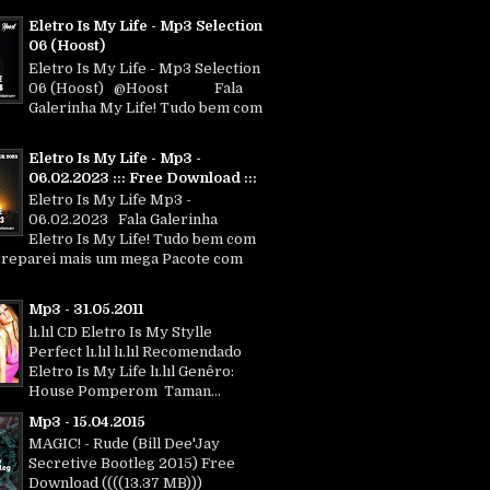
Eletro Is My Life - Mp3 Selection
06 (Hoost)
Eletro Is My Life - Mp3 Selection
06 (Hoost) @Hoost Fala
Galerinha My Life! Tudo bem com
Eletro Is My Life - Mp3 -
06.02.2023 ::: Free Download :::
Eletro Is My Life Mp3 -
06.02.2023 Fala Galerinha
Eletro Is My Life! Tudo bem com
Preparei mais um mega Pacote com
Mp3 - 31.05.2011
lı.lıl CD Eletro Is My Stylle
Perfect lı.lıl lı.lıl Recomendado
Eletro Is My Life lı.lıl Genêro:
House Pomperom Taman...
Mp3 - 15.04.2015
MAGIC! - Rude (Bill Dee'Jay
Secretive Bootleg 2015) Free
Download ((((13.37 MB)))