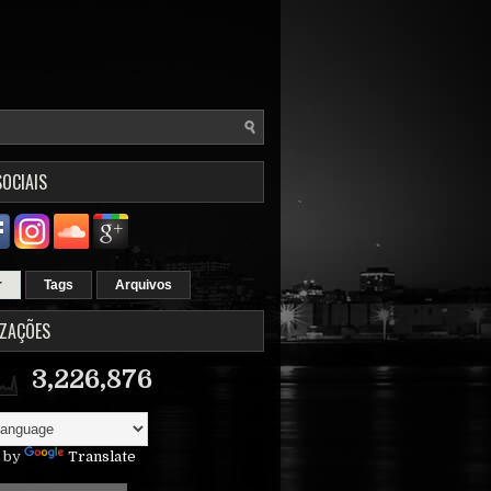
SOCIAIS
r
Tags
Arquivos
IZAÇÕES
3,226,876
 by
Translate