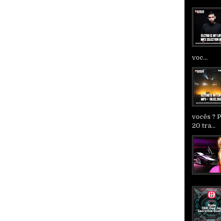
voc...
vocês ? 
20 tra...