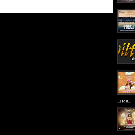
:::Hou...