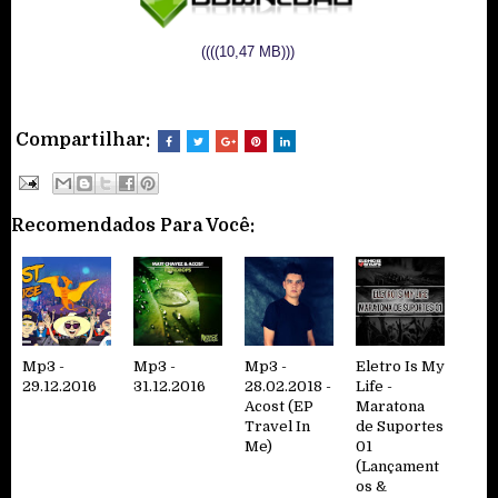
((((10,47 MB)))
Compartilhar:
Recomendados Para Você:
Mp3 -
Mp3 -
Mp3 -
Eletro Is My
29.12.2016
31.12.2016
28.02.2018 -
Life -
Acost (EP
Maratona
Travel In
de Suportes
Me)
01
(Lançament
os &