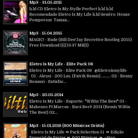
Mp3 - 31.05.2011
lı.lıl CD Eletro Is My Stylle Perfect lı.lıl lı.lıl
Recomendado Eletro Is My Life lı.lıl Genêro: House
Pomperom Taman...
Mp3 - 15.04.2015
MAGIC! - Rude (Bill Dee'Jay Secretive Bootleg 2015)
Free Download ((((13.37 MB)))
Eletro Is My Life - Elite Pack 08
Eletro Is My Life - Elite Pack 08 @Eletroismylife
01 - Alexxi - 200 Lax. (Fatrik Remix) .......... 02 - Benny
Benassi - Satisfac...
Mp3 - 20.05.2014
Eletro Is My Life - Suporte: "Wiltin The Best" 01 -
Makenzo Ft.Marcus - Bará Berê 2014 (Remix Wiltin
The Best) 02...
Mp3 - 15.01.2018 (600 Músicas Grátis)
Eletro Is My Life ⏪ Pack Selection 51 ⏩ Edição
Especial de Férias ⏪ 600 Músicas ⏩ :::Hou...