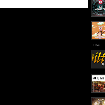
:::Hou...