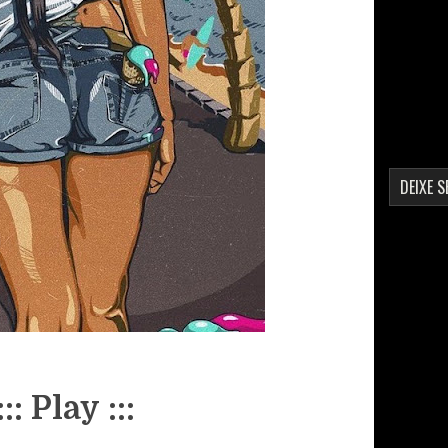
DEIXE 
::: Play :::