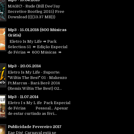
MAGIC! - Rude (Bill Dee'Jay
Secretive Bootleg 2015) Free
Download ((((13.37 MB)))
Mp3 - 15.01.2018 (600 Músicas
Grátis)
Eletro Is My Life ⏪ Pack
Selection 51 ⏩ Edição Especial
de Férias ⏪ 600 Músicas ⏩
Mp3 - 20.05.2014
Eletro Is My Life - Suporte:
"Wiltin The Best" 01 - Makenzo
Ft.Marcus - Bará Berê 2014
(Remix Wiltin The Best) 02...
Mp3 - 11.07.2014
Eletro I s My L ife Pack Especial
de Férias Pessoal... Apesar
de estar curtindo as féri...
Publicidade Fevereiro 2017
Eae Djs! Carnaval está se