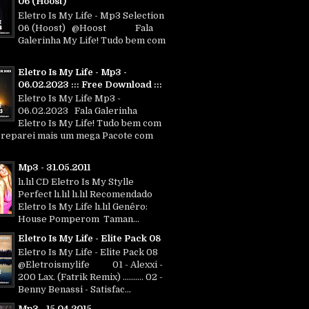
06 (Hoost)
Eletro Is My Life - Mp3 Selection
06 (Hoost) @Hoost Fala
Galerinha My Life! Tudo bem com
Eletro Is My Life - Mp3 -
06.02.2023 ::: Free Download :::
Eletro Is My Life Mp3 -
06.02.2023 Fala Galerinha
Eletro Is My Life! Tudo bem com
Preparei mais um mega Pacote com
Mp3 - 31.05.2011
lı.lıl CD Eletro Is My Stylle
Perfect lı.lıl lı.lıl Recomendado
Eletro Is My Life lı.lıl Genêro:
House Pomperom Taman...
Eletro Is My Life - Elite Pack 08
Eletro Is My Life - Elite Pack 08
@Eletroismylife 01 - Alexxi -
200 Lax. (Fatrik Remix) .......... 02 -
Benny Benassi - Satisfac...
Mp3 - 15.04.2015