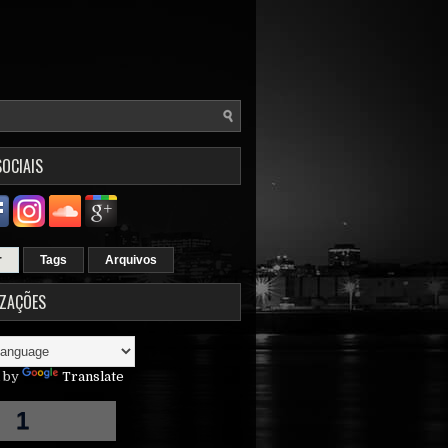
SOCIAIS
r
Tags
Arquivos
IZAÇÕES
 by
Translate
1