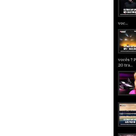
voc...
vocês ? 
20 tra...