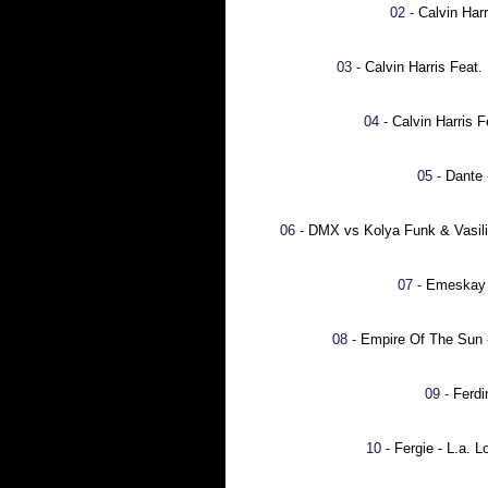
02 -
Calvin Har
03 -
Calvin Harris Feat
04 -
Calvin Harris 
05 -
Dante 
06 -
DMX vs Kolya Funk & Vasil
07 -
Emeskay 
08 -
Empire Of The Sun 
09 -
Ferdi
10 -
Fergie - L.a. 