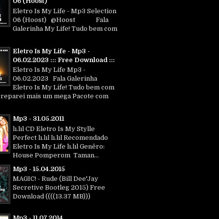
06 (Hoost)
Eletro Is My Life - Mp3 Selection
06 (Hoost) @Hoost Fala
Galerinha My Life! Tudo bem com
Eletro Is My Life - Mp3 -
06.02.2023 ::: Free Download :::
Eletro Is My Life Mp3 -
06.02.2023 Fala Galerinha
Eletro Is My Life! Tudo bem com
Preparei mais um mega Pacote com
Mp3 - 31.05.2011
lı.lıl CD Eletro Is My Stylle
Perfect lı.lıl lı.lıl Recomendado
Eletro Is My Life lı.lıl Genêro:
House Pomperom Taman...
Mp3 - 15.04.2015
MAGIC! - Rude (Bill Dee'Jay
Secretive Bootleg 2015) Free
Download ((((13.37 MB)))
Mp3 - 11.07.2014