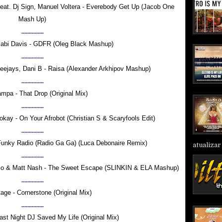
 feat. Dj Sign, Manuel Voltera - Everebody Get Up (Jacob One
Mash Up)
...............
Sabi Davis - GDFR (Oleg Black Mashup)
...............
eejays, Dani B - Raisa (Alexander Arkhipov Mashup)
...............
mpa - That Drop (Original Mix)
...............
kay - On Your Afrobot (Christian S & Scaryfools Edit)
...............
unky Radio (Radio Ga Ga) (Luca Debonaire Remix)
atualizar 
...............
blo & Matt Nash - The Sweet Escape (SLINKIN & ELA Mashup)
...............
tage - Cornerstone (Original Mix)
...............
ast Night DJ Saved My Life (Original Mix)