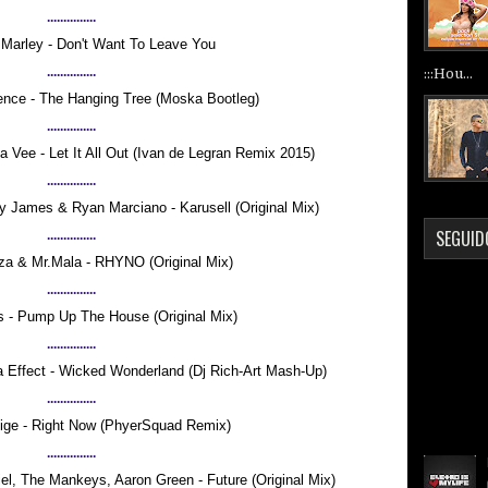
...............
Marley - Don't Want To Leave You
...............
:::Hou...
ence - The Hanging Tree (Moska Bootleg)
...............
a Vee - Let It All Out (Ivan de Legran Remix 2015)
...............
y James & Ryan Marciano - Karusell (Original Mix)
SEGUID
...............
a & Mr.Mala - RHYNO (Original Mix)
...............
s - Pump Up The House (Original Mix)
...............
 Effect - Wicked Wonderland (Dj Rich-Art Mash-Up)
...............
lige - Right Now (PhyerSquad Remix)
...............
l, The Mankeys, Aaron Green - Future (Original Mix)