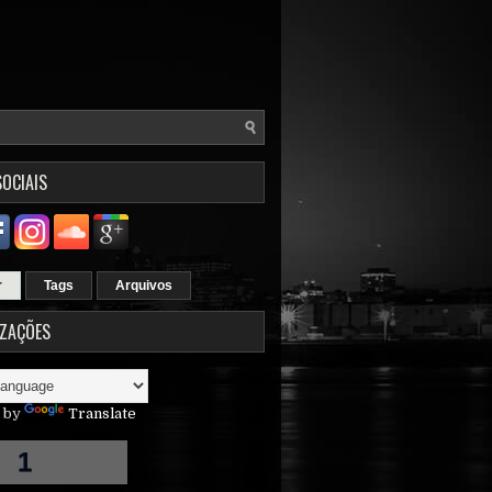
SOCIAIS
r
Tags
Arquivos
IZAÇÕES
 by
Translate
1