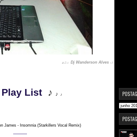
Dj Wanderson Alves
♫
♪
♫
♫
♪
Play List
♪
POSTAG
♪
♪
POSTAG
on James - Insomnia (Starkillers Vocal Remix)
...............