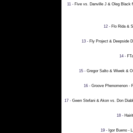
11 -
Five vs. Danville J & Oleg Black
12 -
Flo Rida & 
13 -
Fly Project & Deepside D
14 -
FTa
15 -
Gregor Salto & Wiwek & Oo
16 -
Groove Phenomenon - F
17 -
Gwen Stefani & Akon vs. Don Dia
18 -
Hairi
19 -
Igor Bueno - L