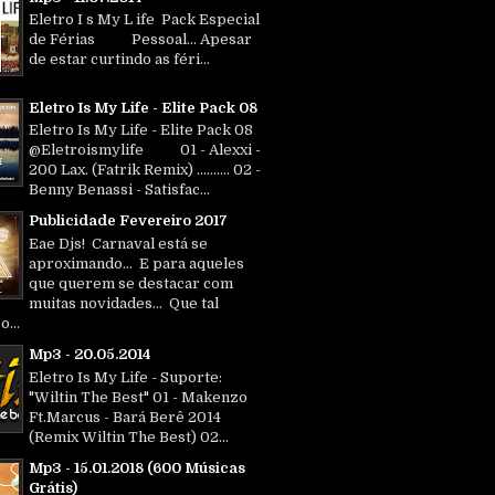
Eletro I s My L ife Pack Especial
de Férias Pessoal... Apesar
de estar curtindo as féri...
Eletro Is My Life - Elite Pack 08
Eletro Is My Life - Elite Pack 08
@Eletroismylife 01 - Alexxi -
200 Lax. (Fatrik Remix) .......... 02 -
Benny Benassi - Satisfac...
Publicidade Fevereiro 2017
Eae Djs! Carnaval está se
aproximando... E para aqueles
que querem se destacar com
muitas novidades... Que tal
o...
Mp3 - 20.05.2014
Eletro Is My Life - Suporte:
"Wiltin The Best" 01 - Makenzo
Ft.Marcus - Bará Berê 2014
(Remix Wiltin The Best) 02...
Mp3 - 15.01.2018 (600 Músicas
Grátis)