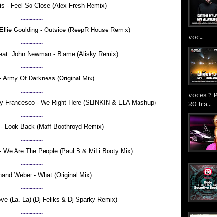
ris - Feel So Close (Alex Fresh Remix)
...............
. Ellie Goulding - Outside (ReepR House Remix)
voc...
...............
Feat. John Newman - Blame (Alisky Remix)
...............
- Army Of Darkness (Original Mix)
...............
vocês ? 
iy Francesco - We Right Here (SLINKIN & ELA Mashup)
20 tra...
...............
- Look Back (Maff Boothroyd Remix)
...............
- We Are The People (Paul.B & MiLi Booty Mix)
...............
nand Weber - What (Original Mix)
...............
Love (La, La) (Dj Feliks & Dj Sparky Remix)
...............