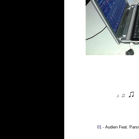
♫
♫
♫
01 -
Audien Feat. Pars