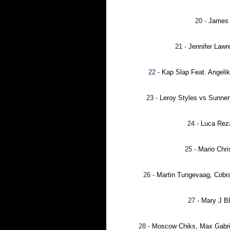
20 -
James 
21 -
Jennifer Lawr
22 -
Kap Slap Feat. Angelik
23 -
Leroy Styles vs Sunner
24 -
Luca Rezz
25 -
Mario Chri
26 -
Martin Tungevaag, Cobra
27 -
Mary J B
28 -
Moscow Chiks, Max Gabrie