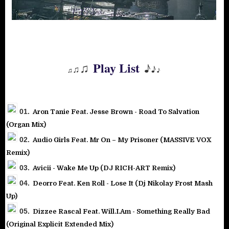
♫
Play List
♪
♫
♪
♪
♫
01.
Aron Tanie Feat. Jesse Brown - Road To Salvation
(Organ Mix)
02.
Audio Girls Feat. Mr On – My Prisoner (MASSIVE VOX
Remix)
03.
Avicii - Wake Me Up (DJ RICH-ART Remix)
04.
Deorro Feat. Ken Roll - Lose It (Dj Nikolay Frost Mash
Up)
05.
Dizzee Rascal Feat. Will.I.Am - Something Really Bad
(Original Explicit Extended Mix)