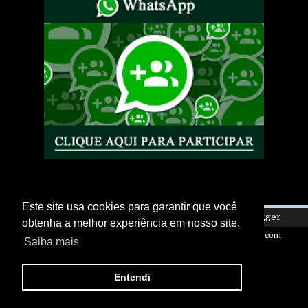
Este site usa cookies para garantir que você
Copyright ©
2026
Eletro Is My Life
| Powered by
Blogger
obtenha a melhor experiência em nosso site.
Design by
FlexiThemes
| Blogger Theme by
NewBloggerThemes.com
Saiba mais
Entendi