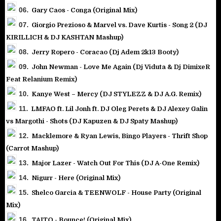
06.
Gary Caos - Conga (Original Mix)
07.
Giorgio Prezioso & Marvel vs. Dave Kurtis - Song 2 (DJ
KIRILLICH & DJ KASHTAN Mashup)
08.
Jerry Ropero - Coracao (Dj Adem 2k13 Booty)
09.
John Newman - Love Me Again (Dj Viduta & Dj DimixeR
Feat Relanium Remix)
10.
Kanye West – Mercy (DJ STYLEZZ & DJ A.G. Remix)
11.
LMFAO ft. Lil Jonh ft. DJ Oleg Perets & DJ Alexey Galin
vs Margothi - Shots (DJ Kapuzen & DJ Spaty Mashup)
12.
Macklemore & Ryan Lewis, Bingo Players - Thrift Shop
(Carrot Mashup)
13.
Major Lazer - Watch Out For This (DJ A-One Remix)
14.
Nigurr - Here (Original Mix)
15.
Shelco Garcia & TEENWOLF - House Party (Original
Mix)
16.
TAITO - Bounce! (Original Mix)