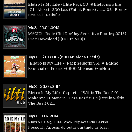
Eletro Is My Life - Elite Pack 08 @Eletroismylife
01 - Alexxi - 200 Lax. (Fatrik Remix) .......... 02 - Benny
Benassi - Satisfac...
Mp3 - 15.04.2015
MAGIC! - Rude (Bill Dee'Jay Secretive Bootleg 2015)
Free Download ((((13.37 MB)))
Mp3 - 15.01.2018 (600 Músicas Grátis)
Eletro Is My Life ⏪ Pack Selection 51 ⏩ Edição
Especial de Férias ⏪ 600 Músicas ⏩ :::Hou...
Mp3 - 20.05.2014
Eletro Is My Life - Suporte: "Wiltin The Best" 01 -
Makenzo Ft.Marcus - Bará Berê 2014 (Remix Wiltin
The Best) 02...
Mp3 - 11.07.2014
Eletro I s My L ife Pack Especial de Férias
Pessoal... Apesar de estar curtindo as féri...