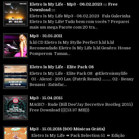
Eletro Is My Life - Mp3 - 06.02.2023 ::: Free
Download :::
Eletro Is My Life Mp3 - 06.02.2023 Fala Galerinha
Eletro Is My Life! Tudo bem com vocês ? Preparei
mais um mega Pacote com 20 tra...
Mp3 - 31.05.2011
lı.lıl CD Eletro Is My Stylle Perfect lı.lıl lı.lıl
Recomendado Eletro Is My Life lı.lıl Genêro: House
Pomperom Taman...
Eletro Is My Life - Elite Pack 08
Eletro Is My Life - Elite Pack 08 @Eletroismylife
01 - Alexxi - 200 Lax. (Fatrik Remix) .......... 02 - Benny
Benassi - Satisfac...
Mp3 - 15.04.2015
MAGIC! - Rude (Bill Dee'Jay Secretive Bootleg 2015)
Free Download ((((13.37 MB)))
Mp3 - 15.01.2018 (600 Músicas Grátis)
Eletro Is My Life ⏪ Pack Selection 51 ⏩ Edição