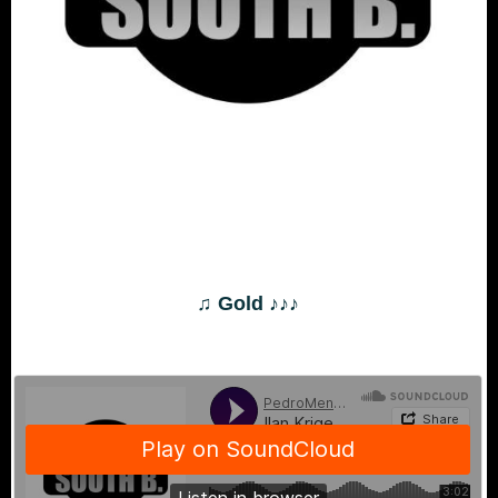
♫ Gold ♪♪♪