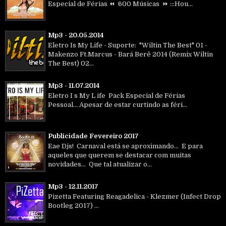
Especial de Férias ⏪ 600 Músicas ⏩ :::Hou...
Mp3 - 20.05.2014
Eletro Is My Life - Suporte: "Wiltin The Best" 01 -
Makenzo Ft.Marcus - Bará Berê 2014 (Remix Wiltin
The Best) 02...
Mp3 - 11.07.2014
Eletro I s My L ife Pack Especial de Férias
Pessoal... Apesar de estar curtindo as féri...
Publicidade Fevereiro 2017
Eae Djs! Carnaval está se aproximando... E para
aqueles que querem se destacar com muitas
novidades... Que tal atualizar o...
Mp3 - 12.11.2017
Pizetta Featuring Reagadelica - Klezmer (Infect Drop
Bootleg 2017) ...