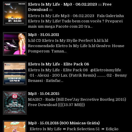
Eletro Is My Life - Mp3 - 06.02.2023 ::: Free
Download :::
Eletro Is My Life Mp3 - 06.02.2023 Fala Galerinha
Eletro Is My Life! Tudo bem com vocês ? Preparei
mais um mega Pacote com 20 tra...
Mp3 - 31.05.2011
lı.lıl CD Eletro Is My Stylle Perfect lı.lıl lı.lıl
Recomendado Eletro Is My Life lı.lıl Genêro: House
Pomperom Taman...
Eletro Is My Life - Elite Pack 08
Eletro Is My Life - Elite Pack 08 @Eletroismylife
01 - Alexxi - 200 Lax. (Fatrik Remix) .......... 02 - Benny
Benassi - Satisfac...
Mp3 - 15.04.2015
MAGIC! - Rude (Bill Dee'Jay Secretive Bootleg 2015)
Free Download ((((13.37 MB)))
Mp3 - 15.01.2018 (600 Músicas Grátis)
Eletro Is My Life ⏪ Pack Selection 51 ⏩ Edição