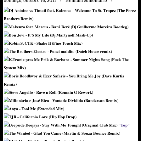
domingo, outubro 16, 2011
Nenhum comentário
DJ Antoine vs Timati feat. Kalenna – Welcome To St. Tropez (The Perez
Brothers Remix)
Makenzo feat. Marcus - Bará Berê (Dj Guilherme Moreira Bootleg)
Bon Jovi - It'S My Life (Dj Martynoff Mash-Up)
Robin S, CTK - Shake It (Fine Touch Mix)
The Brothers Electro - Ponei maldito (Dutch House remix)
K-Tronic pres Mc Erik & Barbara - Summer Nights Song (Fuck The
System Mix)
Boris Roodbwoy & Ezzy Safaris - You Bring Me Joy (Dave Kurtis
Remix)
Steve Angello - Rave n Roll (Romain G Rework)
Milionário e José Rico - Vontade Dividida (Randerson Remix)
Anya - Fool Me (Extended Mix)
TJR - California Love (Hip Hop Drop)
Deepside Deejays - Stay With Me Tonight (Original Club Mix)
"Top"
The Wanted - Glad You Came (Martin & Souza Bounce Remix)