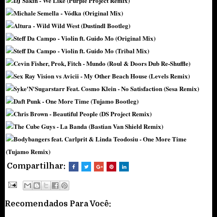
DJ Sakin - We Like (Purple Project Remix)
Michale Semella - Vódka (Original Mix)
Altura - Wild Wild West (Dustindl Bootleg)
Steff Da Campo - Violin ft. Guido Mo (Original Mix)
Steff Da Campo - Violin ft. Guido Mo (Tribal Mix)
Cevin Fisher, Prok, Fitch - Mundo (Roul & Doors Dub Re-Shuffle)
Sex Ray Vision vs Avicii - My Other Beach House (Levels Remix)
Syke'N'Sugarstarr Feat. Cosmo Klein - No Satisfaction (Sesa Remix)
Daft Punk - One More Time (Tujamo Bootleg)
Chris Brown - Beautiful People (DS Project Remix)
The Cube Guys - La Banda (Bastian Van Shield Remix)
Bodybangers feat. Carlprit & Linda Teodosiu - One More Time
(Tujamo Remix)
Compartilhar:
Recomendados Para Você: