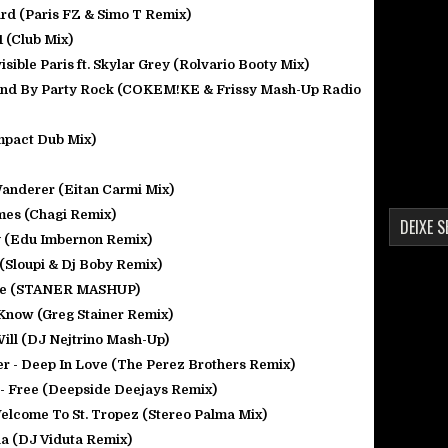
ard (Paris FZ & Simo T Remix)
 (Club Mix)
isible Paris ft. Skylar Grey (Rolvario Booty Mix)
Stand By Party Rock (COKEM!KE & Frissy Mash-Up Radio
mpact Dub Mix)
anderer (Eitan Carmi Mix)
omes (Chagi Remix)
DEIXE 
zy (Edu Imbernon Remix)
(Sloupi & Dj Boby Remix)
ode (STANER MASHUP)
I Know (Greg Stainer Remix)
ill (DJ Nejtrino Mash-Up)
r - Deep In Love (The Perez Brothers Remix)
o - Free (Deepside Deejays Remix)
 Welcome To St. Tropez (Stereo Palma Mix)
ia (DJ Viduta Remix)