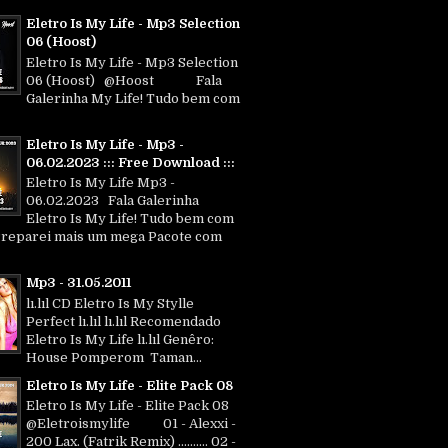
Eletro Is My Life - Mp3 Selection
06 (Hoost)
Eletro Is My Life - Mp3 Selection
06 (Hoost) @Hoost Fala
Galerinha My Life! Tudo bem com
Eletro Is My Life - Mp3 -
06.02.2023 ::: Free Download :::
Eletro Is My Life Mp3 -
06.02.2023 Fala Galerinha
Eletro Is My Life! Tudo bem com
Preparei mais um mega Pacote com
Mp3 - 31.05.2011
lı.lıl CD Eletro Is My Stylle
Perfect lı.lıl lı.lıl Recomendado
Eletro Is My Life lı.lıl Genêro:
House Pomperom Taman...
Eletro Is My Life - Elite Pack 08
Eletro Is My Life - Elite Pack 08
@Eletroismylife 01 - Alexxi -
200 Lax. (Fatrik Remix) .......... 02 -