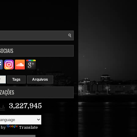
SOCIAIS
r
Tags
Arquivos
IZAÇÕES
3,227,945
 by
Translate