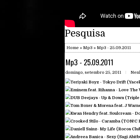
Pesquisa
Home
»
Mp3
» Mp3 - 25.09.2011
Mp3 - 25.09.2011
domingo, setembro 25, 2011
Nen
Teriyaki Boyz - Tokyo Drift (Yace
Eminem feat. Rihanna - Love The 
DUB Deejays - Up & Down (Triple
Tom Boxer & Morena feat. J Warne
Kwan Hendry feat. Soulcream - D
Crooked Stilo - Caramba (TON!C 
Daniell Sainz- My Life (Rocos Clu
Andreea Banica - Sexy (Sagi Abitbu