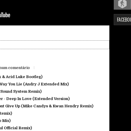
FACEBO
hum comentário
k & Acid Luke Bootleg)
Way You Lie (Andry J Extended Mix)
 Sound System Remix)
r - Deep In Love (Extended Version)
ont Give Up (Mike Candys & Kwan Hendry Remix)
Remix)
b Mix)
l Official Remix)