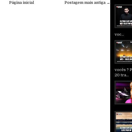
Página inicial
Postagem mais antiga →
voc...
vocês ? 
20 tra...