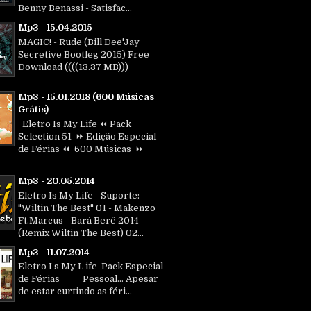
Benny Benassi - Satisfac...
Mp3 - 15.04.2015
MAGIC! - Rude (Bill Dee'Jay
Secretive Bootleg 2015) Free
Download ((((13.37 MB)))
Mp3 - 15.01.2018 (600 Músicas
Grátis)
Eletro Is My Life ⏪ Pack
Selection 51 ⏩ Edição Especial
de Férias ⏪ 600 Músicas ⏩
Mp3 - 20.05.2014
Eletro Is My Life - Suporte:
"Wiltin The Best" 01 - Makenzo
Ft.Marcus - Bará Berê 2014
(Remix Wiltin The Best) 02...
Mp3 - 11.07.2014
Eletro I s My L ife Pack Especial
de Férias Pessoal... Apesar
de estar curtindo as féri...