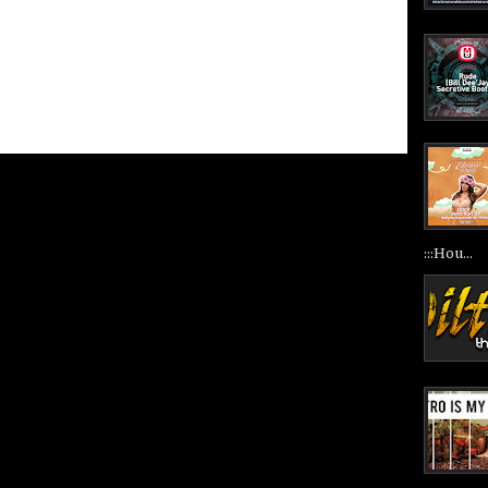
:::Hou...