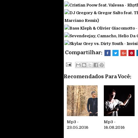
Cristian Poow feat. Valessa - Rhy
DJ Gregory & Gregor Salto feat. 
Marciano Remix)
Bass Kleph & Olivier Giacomotto 
Sevendeejay, Camacho, Helio Da 
Skylar Grey vs. Dirty South - Invi
Compartilhar:
Recomendados Para Você:
Mp3 -
Mp3 -
23.05.2016
16.08.2016