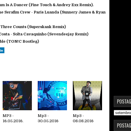
thm Is A Dancer (Fine Touch & Andrey Exx Remix).
The Serafim Crew - Paris Luanda (Sunnery James & Ryan
- Three Counts (Superskank Remix)
Costa - Solta Cavaquinho (Sevendeejay Remix)
sible (TON!C Bootleg)
POSTAG
MP3 -
Mp3 -
Mp3 -
16.05.2016.
30.05.2016
08.08.2016
POSTAG