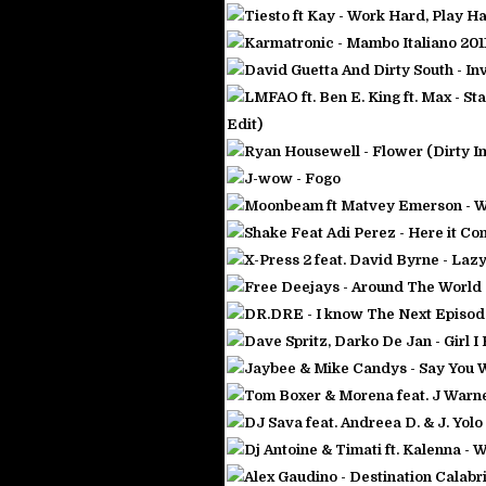
Tiesto ft Kay - Work Hard, Play H
Karmatronic - Mambo Italiano 2011
David Guetta And Dirty South - Inv
LMFAO ft. Ben E. King ft. Max - 
Edit)
Ryan Housewell - Flower (Dirty I
J-wow - Fogo
Moonbeam ft Matvey Emerson - W
Shake Feat Adi Perez - Here it C
X-Press 2 feat. David Byrne - La
Free Deejays - Around The World 
DR.DRE - I know The Next Epis
Dave Spritz, Darko De Jan - Girl 
Jaybee & Mike Candys - Say You W
Tom Boxer & Morena feat. J Warne
DJ Sava feat. Andreea D. & J. Yol
Dj Antoine & Timati ft. Kalenna -
Alex Gaudino - Destination Calabr