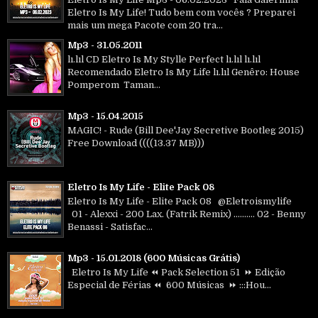
Eletro Is My Life! Tudo bem com vocês ? Preparei
mais um mega Pacote com 20 tra...
Mp3 - 31.05.2011
lı.lıl CD Eletro Is My Stylle Perfect lı.lıl lı.lıl
Recomendado Eletro Is My Life lı.lıl Genêro: House
Pomperom Taman...
Mp3 - 15.04.2015
MAGIC! - Rude (Bill Dee'Jay Secretive Bootleg 2015)
Free Download ((((13.37 MB)))
Eletro Is My Life - Elite Pack 08
Eletro Is My Life - Elite Pack 08 @Eletroismylife
01 - Alexxi - 200 Lax. (Fatrik Remix) .......... 02 - Benny
Benassi - Satisfac...
Mp3 - 15.01.2018 (600 Músicas Grátis)
Eletro Is My Life ⏪ Pack Selection 51 ⏩ Edição
Especial de Férias ⏪ 600 Músicas ⏩ :::Hou...