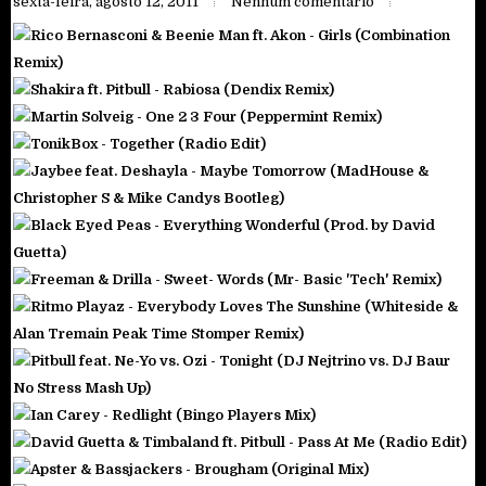
sexta-feira, agosto 12, 2011
Nenhum comentário
Rico Bernasconi & Beenie Man ft. Akon - Girls (Combination
Remix)
Shakira ft. Pitbull - Rabiosa (Dendix Remix)
Martin Solveig - One 2 3 Four (Peppermint Remix)
TonikBox - Together (Radio Edit)
Jaybee feat. Deshayla - Maybe Tomorrow (MadHouse &
Christopher S & Mike Candys Bootleg)
Black Eyed Peas - Everything Wonderful (Prod. by David
Guetta)
Freeman & Drilla - Sweet- Words (Mr- Basic 'Tech' Remix)
Ritmo Playaz - Everybody Loves The Sunshine (Whiteside &
Alan Tremain Peak Time Stomper Remix)
Pitbull feat. Ne-Yo vs. Ozi - Tonight (DJ Nejtrino vs. DJ Baur
No Stress Mash Up)
Ian Carey - Redlight (Bingo Players Mix)
David Guetta & Timbaland ft. Pitbull - Pass At Me (Radio Edit)
Apster & Bassjackers - Brougham (Original Mix)