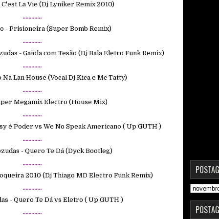
C'est La Vie (Dj Lyniker Remix 2010)
.............
o - Prisioneira (Super Bomb Remix)
.............
udas - Gaiola com Tesão (Dj Bala Eletro Funk Remix)
.............
o Na Lan House (Vocal Dj Kica e Mc Tatty)
.............
Super Megamix Electro (House Mix)
.............
ssy é Poder vs We No Speak Americano ( Up GUTH )
.............
ozudas - Quero Te Dá (Dyck Bootleg)
.............
POSTAG
ijoqueira 2010 (Dj Thiago MD Electro Funk Remix)
.............
as - Quero Te Dá vs Eletro ( Up GUTH )
POSTAG
.............