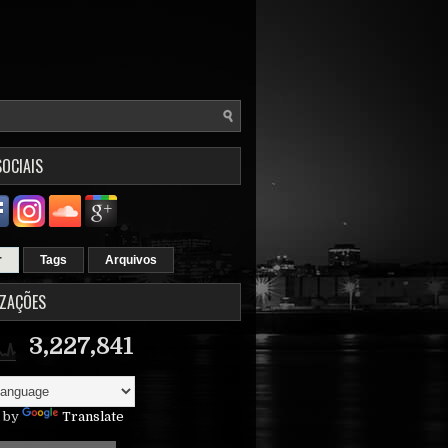
SOCIAIS
r
Tags
Arquivos
IZAÇÕES
3,227,841
 by
Translate