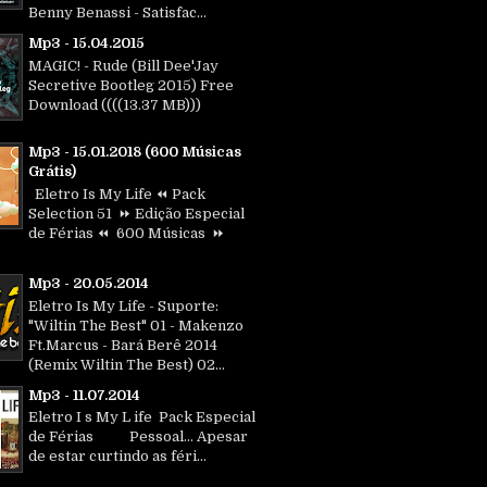
Benny Benassi - Satisfac...
Mp3 - 15.04.2015
MAGIC! - Rude (Bill Dee'Jay
Secretive Bootleg 2015) Free
Download ((((13.37 MB)))
Mp3 - 15.01.2018 (600 Músicas
Grátis)
Eletro Is My Life ⏪ Pack
Selection 51 ⏩ Edição Especial
de Férias ⏪ 600 Músicas ⏩
Mp3 - 20.05.2014
Eletro Is My Life - Suporte:
"Wiltin The Best" 01 - Makenzo
Ft.Marcus - Bará Berê 2014
(Remix Wiltin The Best) 02...
Mp3 - 11.07.2014
Eletro I s My L ife Pack Especial
de Férias Pessoal... Apesar
de estar curtindo as féri...