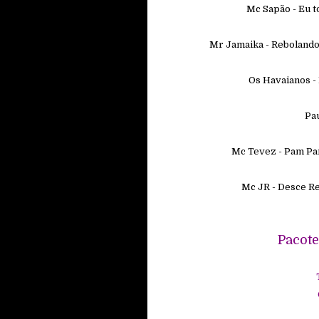
Mc Sapão - Eu t
Mr Jamaika - Rebolando
Os Havaianos -
Pa
Mc Tevez - Pam Pa
Mc JR - Desce R
Pacot