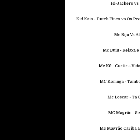
Hi-Jackers vs E
Kid Kaio - Dutch Fines vs Os Pr
Mc Biju Vs A
Mc Buiu - Relaxa e
Mc K9 - Curtir a Vi
MC Koringa - Tambo
Mc Loscar - Ta 
MC Magrão - Se
Mc Magrão Cariba a