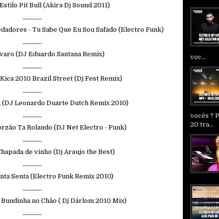
stilo Pit Bull (Akira Dj Sound 2011)
.............
edadores - Tu Sabe Que Eu Sou Safado (Electro Funk)
.............
lvaro (DJ Eduardo Santana Remix)
voc...
.............
 Kica 2010 Brazil Street (Dj Fest Remix)
.............
da (DJ Leonardo Duarte Dutch Remix 2010)
.............
vocês ? 
20 tra...
rzão Ta Rolando (DJ Net Electro - Funk)
.............
Chapada de vinho (Dj Araujo the Best)
.............
nta Senta (Electro Funk Remix 2010)
.............
 Bundinha no Chão ( Dj Dárlom 2010 Mix)
.............