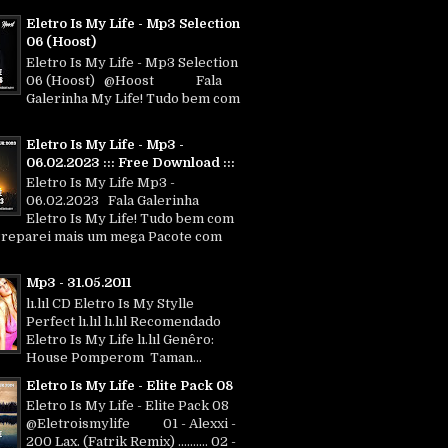
Eletro Is My Life - Mp3 Selection
06 (Hoost)
Eletro Is My Life - Mp3 Selection
06 (Hoost) @Hoost Fala
Galerinha My Life! Tudo bem com
Eletro Is My Life - Mp3 -
06.02.2023 ::: Free Download :::
Eletro Is My Life Mp3 -
06.02.2023 Fala Galerinha
Eletro Is My Life! Tudo bem com
Preparei mais um mega Pacote com
Mp3 - 31.05.2011
lı.lıl CD Eletro Is My Stylle
Perfect lı.lıl lı.lıl Recomendado
Eletro Is My Life lı.lıl Genêro:
House Pomperom Taman...
Eletro Is My Life - Elite Pack 08
Eletro Is My Life - Elite Pack 08
@Eletroismylife 01 - Alexxi -
200 Lax. (Fatrik Remix) .......... 02 -